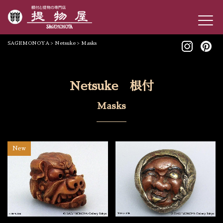
SAGEMONOYA
>
Netsuke
>
Masks
Netsuke 根付
Masks
New