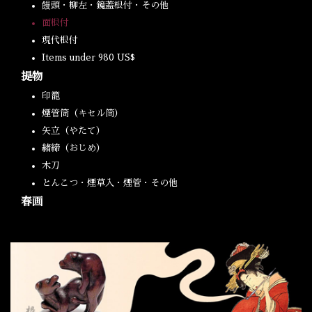
饅頭・柳左・鏡蓋根付・その他
面根付
現代根付
Items under 980 US$
提物
印籠
煙管筒（キセル筒）
矢立（やたて）
緒締（おじめ）
木刀
とんこつ・煙草入・煙管・その他
春画