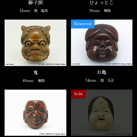
獅子頭
ひょっとこ
52ｍｍ
銘 龍虎
55ｍｍ
無銘
Reserved
お亀
鬼
54ｍｍ
銘 玉正
49ｍｍ
無銘
Sold