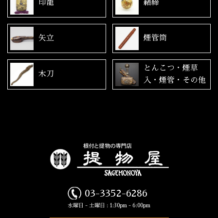
印籠
緒締
矢立
煙管筒
とんこつ・煙草
木刀
入・煙管・その他
03-3352-6286
水曜日 - 土曜日 : 1:30pm - 6:00pm