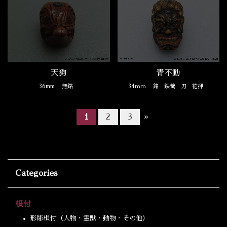
天狗
青不動
36mm
無銘
34ｍｍ
銘 鉄哉 刀 花押
1
2
3
»
Categories
根付
形彫根付（人物・霊獣・動物・その他）