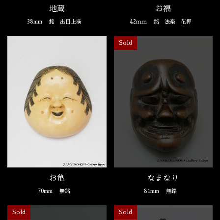
地蔵
お福
38mm
銘 出目上満
42ｍｍ
銘 法楽 花押
Sold
お亀
なまなり
70mm
無銘
81mm
無銘
Sold
Sold