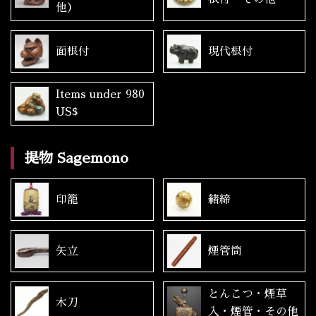
他）
面根付
現代根付
Items under 980
US$
提物 Sagemono
印籠
緒締
矢立
煙管筒
とんこつ・煙草
木刀
入・煙管・その他