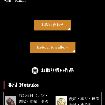
無銘 81mm
お問い合わせ
Return to gallery
お取り扱い作品
根付 Netsuke
形彫根付（人物・
饅頭・柳左・鏡蓋
霊獣・動物・その
根付・その他