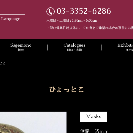
03-3352-6286
t Language
水曜日 - 土曜日 : 1:30pm - 6:00pm
上記の営業日時以外に、ご来店をご希望の場合は事前にお
Sagemono
Catalogues
Exhibi
提物
図録・書籍
展示
とこ
ひょっとこ
Masks
無銘 55ｍｍ