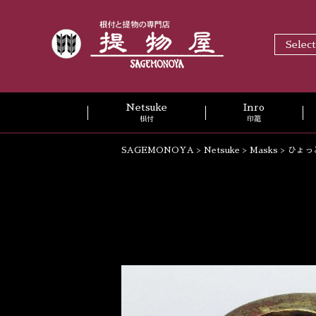
Selec
Netsuke
Inro
根付
印籠
SAGEMONOYA
>
Netsuke
>
Masks
>
ひょっ