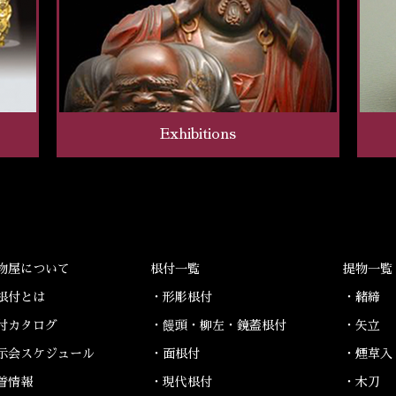
Exhibitions
物屋について
根付一覧
提物一覧
根付とは
・形彫根付
・緒締
付カタログ
・饅頭・柳左・鏡蓋根付
・矢立
示会スケジュール
・面根付
・煙草入
着情報
・現代根付
・木刀