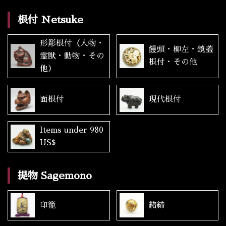
根付 Netsuke
形彫根付（人物・
饅頭・柳左・鏡蓋
霊獣・動物・その
根付・その他
他）
面根付
現代根付
Items under 980
US$
提物 Sagemono
印籠
緒締