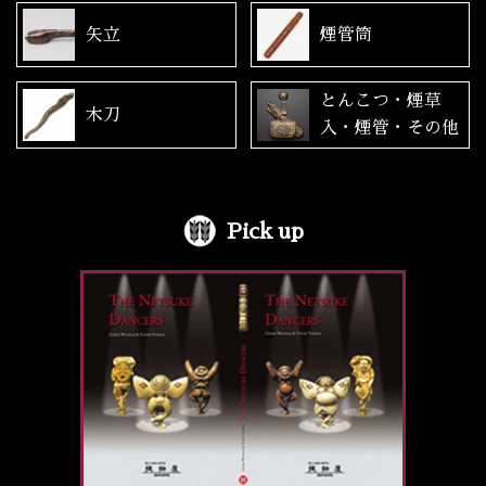
矢立
煙管筒
とんこつ・煙草
木刀
入・煙管・その他
Pick up