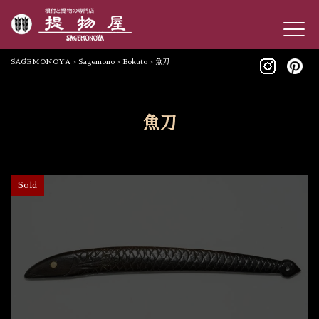
SAGEMONOYA
>
Sagemono
>
Bokuto
>
魚刀
魚刀
Sold