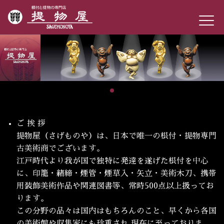
ご 挨 拶
提物屋（さげものや）は、日本で唯一の根付・提物専門
古美術商でございます。
江戸時代より我が国で独特に発達を遂げた根付を中心
に、印籠・緒締・煙管・煙草入・矢立・美術木刀、携帯
用装飾美術作品や関連図書等、常時500点以上扱ってお
ります。
この分野の品々は国内はもちろんのこと、早くから各国
の美術館や収集家にも珍重され 現在に至っておりま