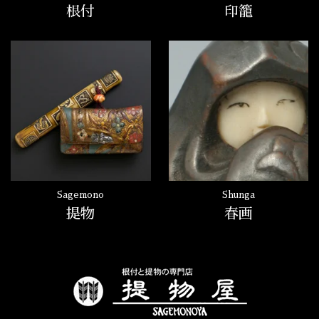
根付
印籠
Sagemono
Shunga
提物
春画