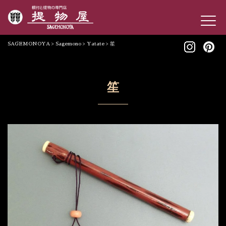
SAGEMONOYA
>
Sagemono
>
Yatate
>
笙
笙