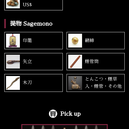
US$
提物 Sagemono
印籠
緒締
矢立
煙管筒
とんこつ・煙草
木刀
入・煙管・その他
Pick up