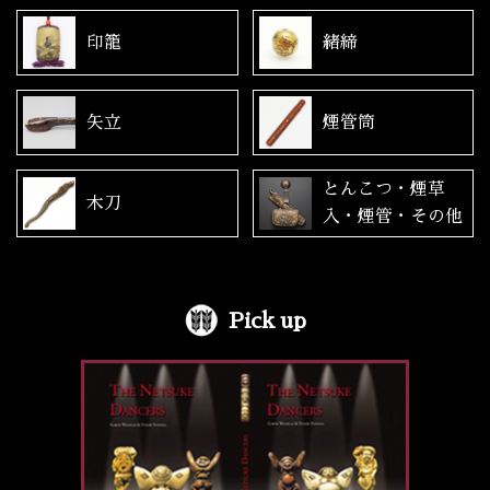
印籠
緒締
矢立
煙管筒
とんこつ・煙草
木刀
入・煙管・その他
Pick up