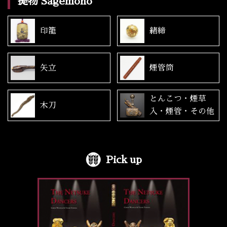
提物 Sagemono
印籠
緒締
矢立
煙管筒
とんこつ・煙草
木刀
入・煙管・その他
Pick up