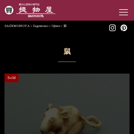
SAGEMONOYA
>
Sagemono
>
Ojime
>
鼠
鼠
Sold