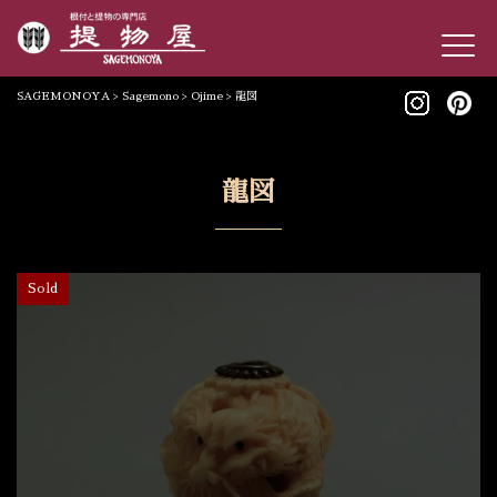
SAGEMONOYA
>
Sagemono
>
Ojime
>
龍図
龍図
Sold