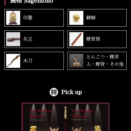
提物 Sagemono
印籠
緒締
矢立
煙管筒
とんこつ・煙草
木刀
入・煙管・その他
Pick up