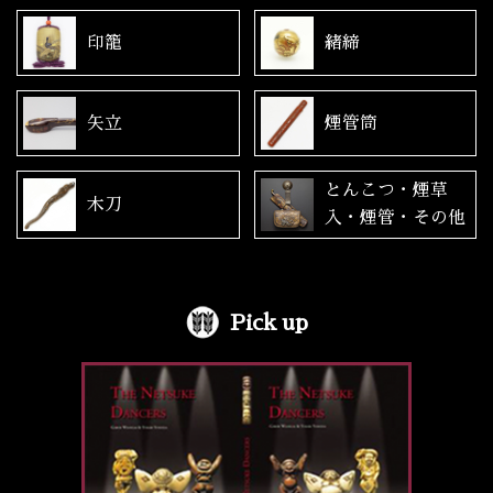
印籠
緒締
矢立
煙管筒
とんこつ・煙草
木刀
入・煙管・その他
Pick up