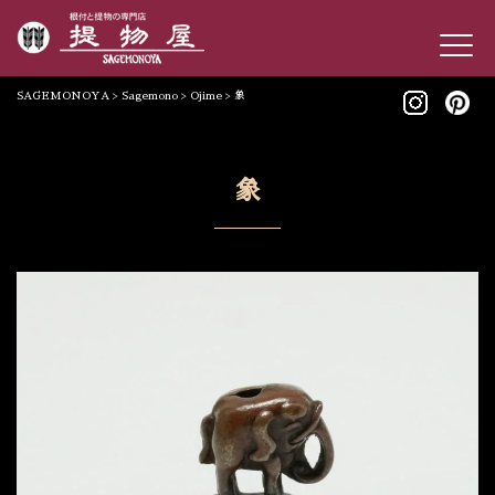
SAGEMONOYA
>
Sagemono
>
Ojime
>
象
象