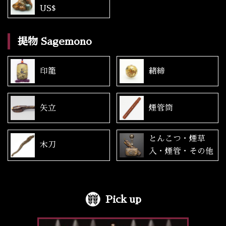
US$
提物 Sagemono
印籠
緒締
矢立
煙管筒
とんこつ・煙草
木刀
入・煙管・その他
Pick up