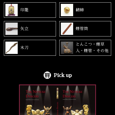
印籠
緒締
矢立
煙管筒
とんこつ・煙草
木刀
入・煙管・その他
Pick up