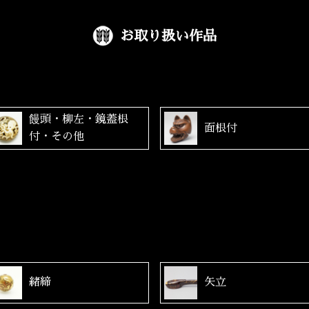
お取り扱い作品
饅頭・柳左・鏡蓋根
面根付
付・その他
緒締
矢立