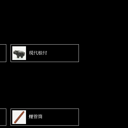
現代根付
煙管筒