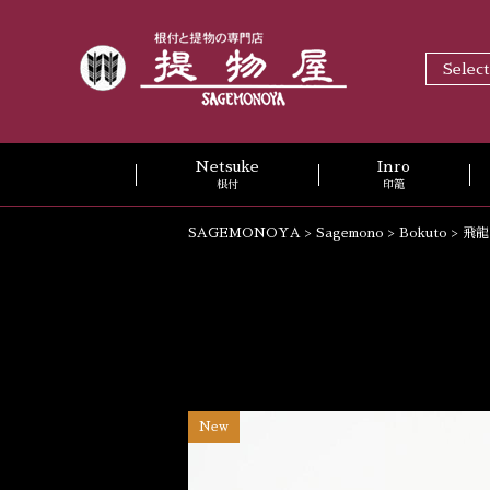
Selec
Netsuke
Inro
根付
印籠
SAGEMONOYA
>
Sagemono
>
Bokuto
>
飛龍
New