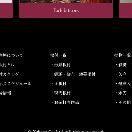
Exhibitions
物屋について
根付一覧
提物一覧
根付とは
・形彫根付
・緒締
付カタログ
・饅頭・柳左・鏡蓋根付
・矢立
示会スケジュール
・面根付
・煙草入
着情報
・現代根付
・木刀
・お値打ち作品
・その他
© Yabane Co. Ltd. All rights reserved.