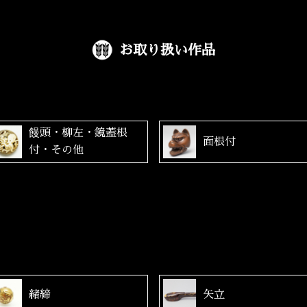
お取り扱い作品
饅頭・柳左・鏡蓋根
面根付
付・その他
緒締
矢立