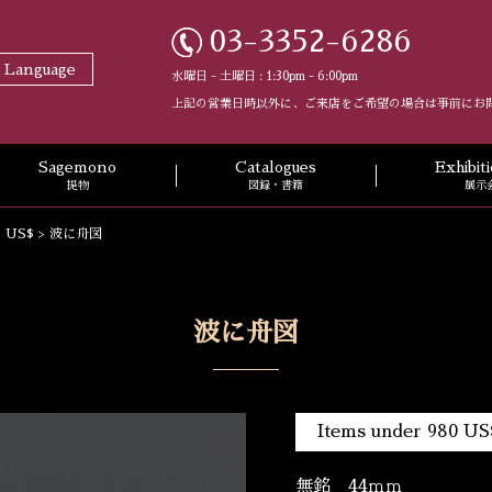
03-3352-6286
t Language
水曜日 - 土曜日 : 1:30pm - 6:00pm
上記の営業日時以外に、ご来店をご希望の場合は事前にお
Sagemono
Catalogues
Exhibi
提物
図録・書籍
展示
0 US$
>
波に舟図
波に舟図
Items under 980 US
無銘 44ｍｍ