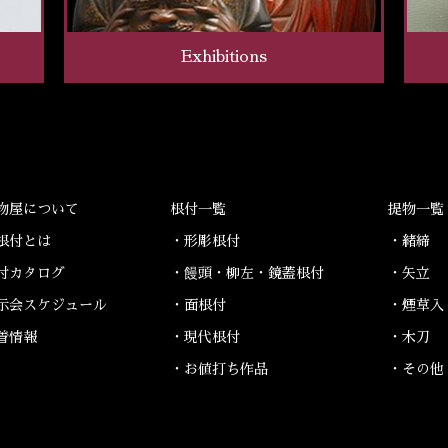
Exhibitions
物屋について
根付一覧
提物一覧
根付とは
・形彫根付
・緒締
付カタログ
・饅頭・柳左・鏡蓋根付
・矢立
示会スケジュール
・面根付
・煙草入
着情報
・現代根付
・木刀
・お値打ち作品
・その他