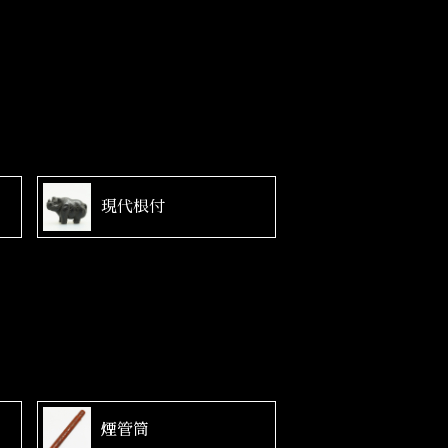
現代根付
煙管筒