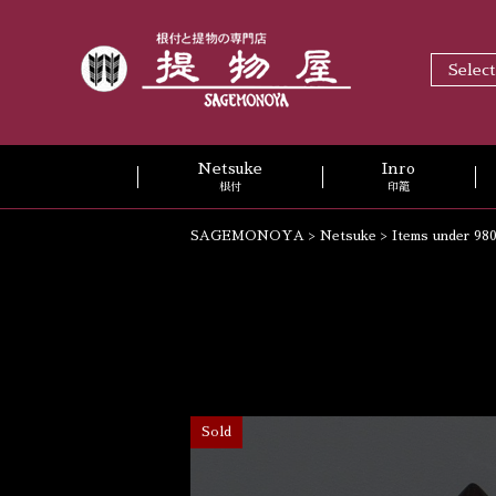
Selec
Netsuke
Inro
根付
印籠
SAGEMONOYA
>
Netsuke
>
Items under 98
Sold