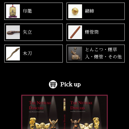
印籠
緒締
矢立
煙管筒
とんこつ・煙草
木刀
入・煙管・その他
Pick up