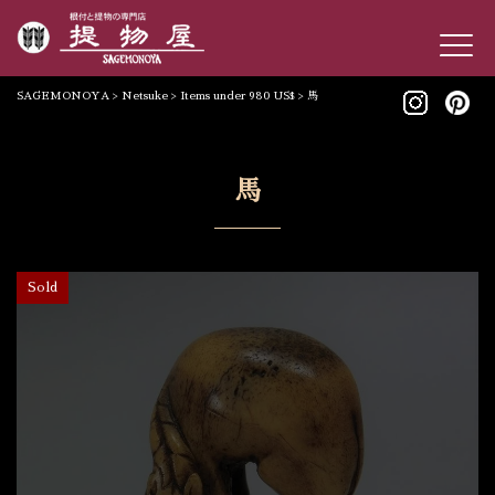
SAGEMONOYA
>
Netsuke
>
Items under 980 US$
>
馬
馬
Sold