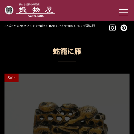
SAGEMONOYA
>
Netsuke
>
Items under 980 US$
>
蛇籠に雁
蛇籠に雁
Sold