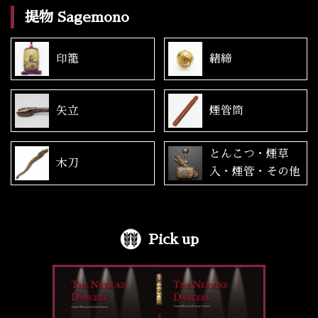
提物 Sagemono
印籠
緒締
矢立
煙管筒
とんこつ・煙草
木刀
入・煙管・その他
Pick up