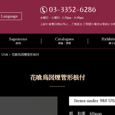
03-3352-6286
t Language
水曜日 - 土曜日 : 1:30pm - 6:00pm
上記の営業日時以外に、ご来店をご希望の場合は事前にお
Sagemono
Catalogues
Exhibi
提物
図録・書籍
展示
0 US$
>
花喰鳥図煙管形根付
花喰鳥図煙管形根付
Items under 980 US
銘 和楽 60mm