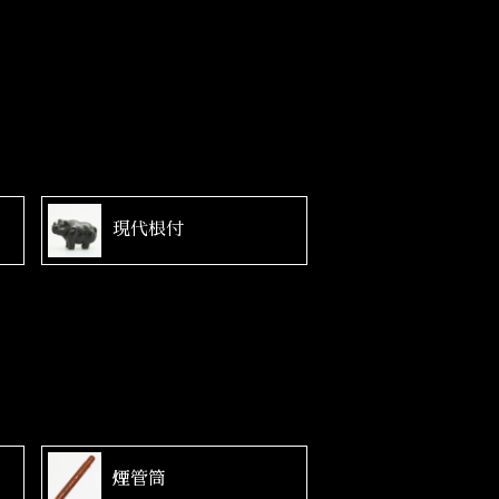
現代根付
煙管筒