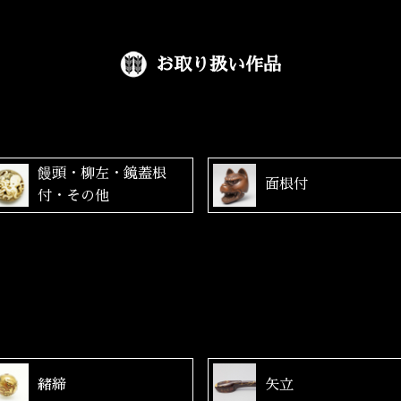
お取り扱い作品
饅頭・柳左・鏡蓋根
面根付
付・その他
緒締
矢立