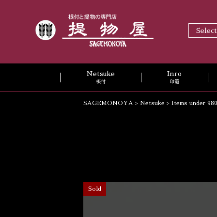
Selec
Netsuke
Inro
根付
印籠
SAGEMONOYA
>
Netsuke
>
Items under 98
Sold