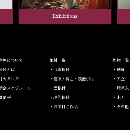
Exhibitions
物屋について
根付一覧
提物一覧
根付とは
・形彫根付
・緒締
付カタログ
・饅頭・柳左・鏡蓋根付
・矢立
示会スケジュール
・面根付
・煙草入
着情報
・現代根付
・木刀
・お値打ち作品
・その他