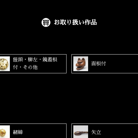
お取り扱い作品
饅頭・柳左・鏡蓋根
面根付
付・その他
緒締
矢立