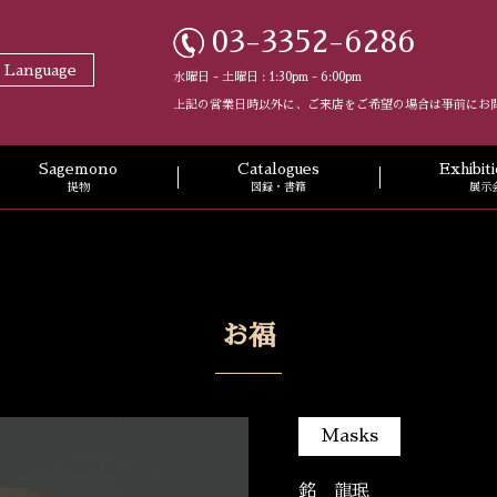
03-3352-6286
t Language
水曜日 - 土曜日 : 1:30pm - 6:00pm
上記の営業日時以外に、ご来店をご希望の場合は事前にお
Sagemono
Catalogues
Exhibi
提物
図録・書籍
展示
お福
Masks
銘 龍珉