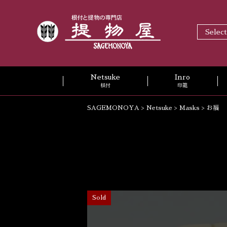
Selec
Netsuke
Inro
根付
印籠
SAGEMONOYA
>
Netsuke
>
Masks
>
お福
Sold