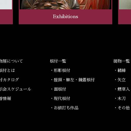
Exhibitions
物屋について
根付一覧
提物一覧
根付とは
・形彫根付
・緒締
付カタログ
・饅頭・柳左・鏡蓋根付
・矢立
示会スケジュール
・面根付
・煙草入
着情報
・現代根付
・木刀
・お値打ち作品
・その他