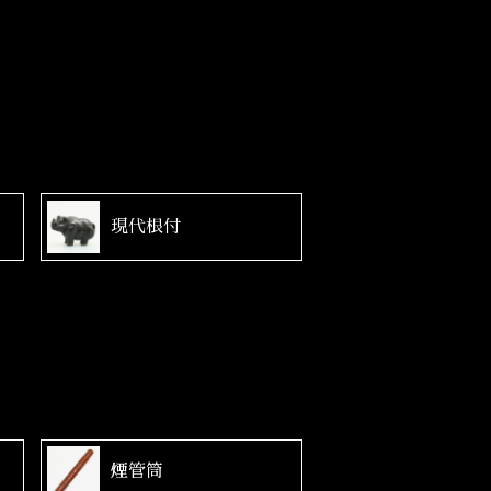
現代根付
煙管筒