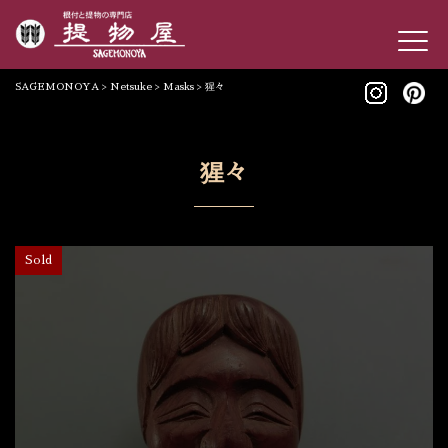
SAGEMONOYA
>
Netsuke
>
Masks
>
猩々
猩々
Sold