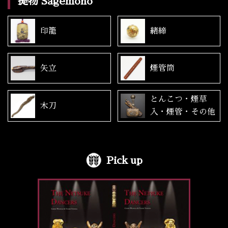
提物 Sagemono
印籠
緒締
矢立
煙管筒
とんこつ・煙草
木刀
入・煙管・その他
Pick up