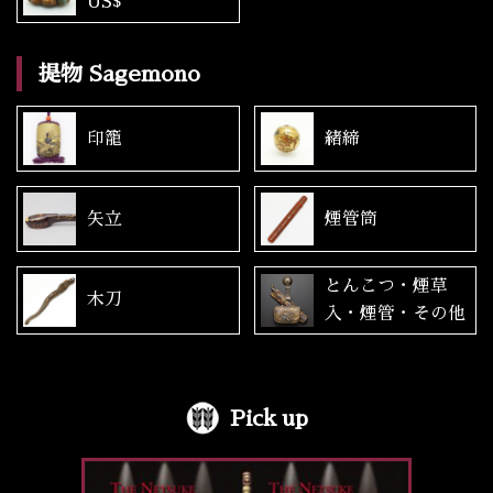
US$
提物 Sagemono
印籠
緒締
矢立
煙管筒
とんこつ・煙草
木刀
入・煙管・その他
Pick up