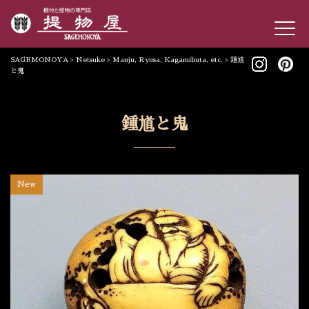
SAGEMONOYA
>
Netsuke
>
Manju, Ryusa, Kagamibuta, etc.
>
鍾馗
と鬼
鍾馗と鬼
New