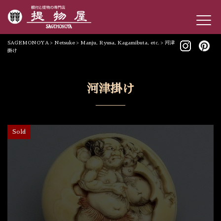
SAGEMONOYA
>
Netsuke
>
Manju, Ryusa, Kagamibuta, etc.
>
河津
掛け
河津掛け
Sold