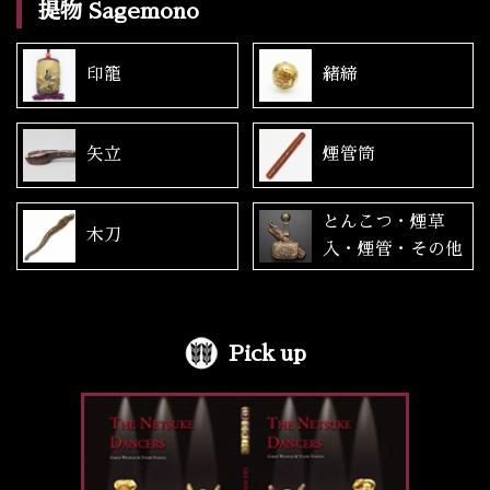
提物 Sagemono
印籠
緒締
矢立
煙管筒
とんこつ・煙草
木刀
入・煙管・その他
Pick up