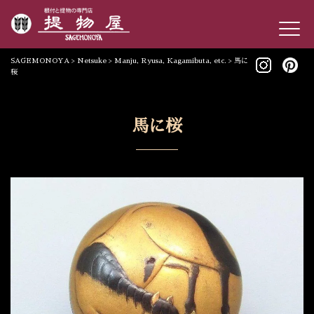
SAGEMONOYA
>
Netsuke
>
Manju, Ryusa, Kagamibuta, etc.
>
馬に
桜
馬に桜