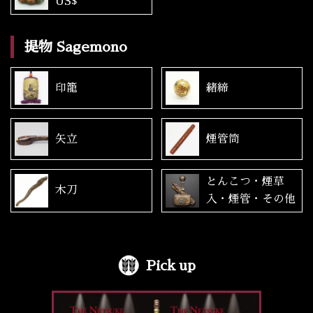
US$
提物 Sagemono
印籠
緒締
矢立
煙管筒
とんこつ・煙草
木刀
入・煙管・その他
Pick up