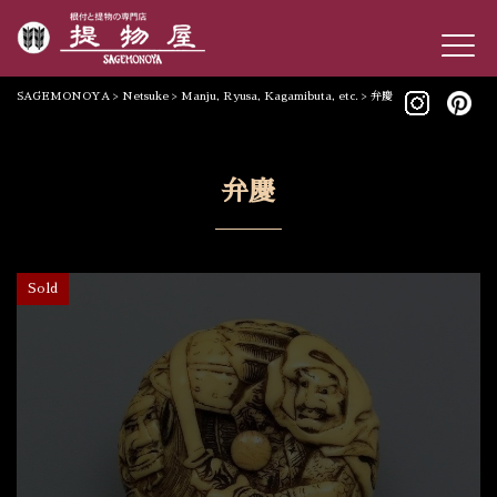
SAGEMONOYA
>
Netsuke
>
Manju, Ryusa, Kagamibuta, etc.
>
弁慶
弁慶
Sold