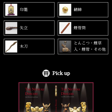
印籠
緒締
矢立
煙管筒
とんこつ・煙草
木刀
入・煙管・その他
Pick up