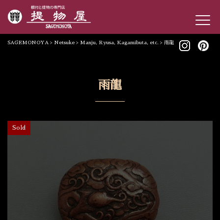
SAGEMONOYA
>
Netsuke
>
Manju, Ryusa, Kagamibuta, etc.
>
雨龍
雨龍
Sold