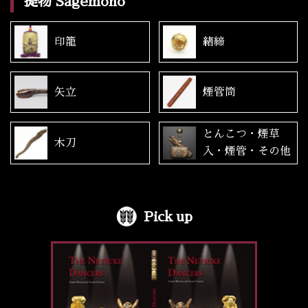
提物 Sagemono
印籠
緒締
矢立
煙管筒
とんこつ・煙草
木刀
入・煙管・その他
Pick up