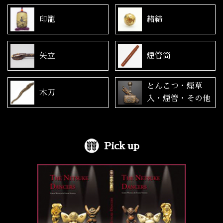
印籠
緒締
矢立
煙管筒
とんこつ・煙草
木刀
入・煙管・その他
Pick up