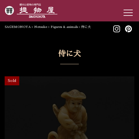
SAGEMONOYA
>
Netsuke
>
Figures & animals
>
侍に犬
侍に犬
Sold