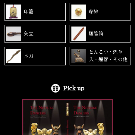
印籠
緒締
矢立
煙管筒
とんこつ・煙草
木刀
入・煙管・その他
Pick up