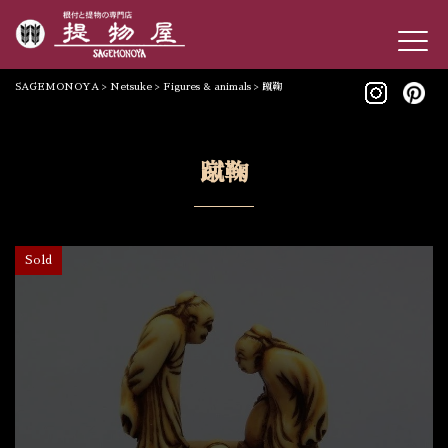
SAGEMONOYA
>
Netsuke
>
Figures & animals
>
蹴鞠
蹴鞠
Sold