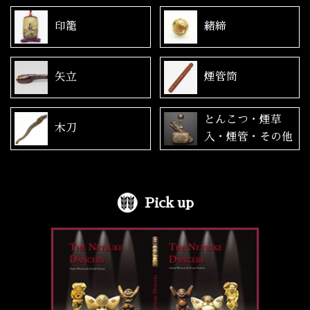
印籠
緒締
矢立
煙管筒
とんこつ・煙草
木刀
入・煙管・その他
Pick up