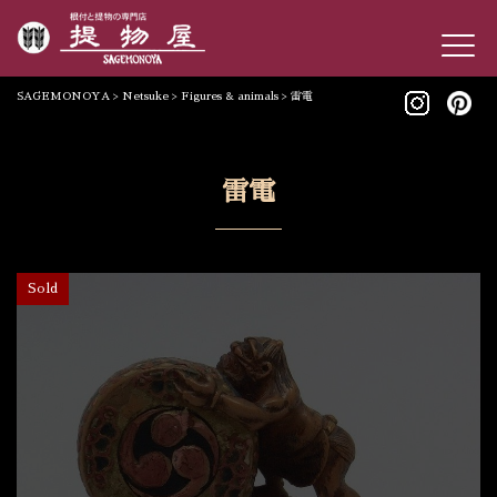
SAGEMONOYA
>
Netsuke
>
Figures & animals
>
雷電
雷電
Sold