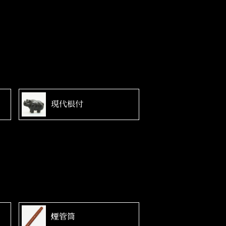
現代根付
煙管筒