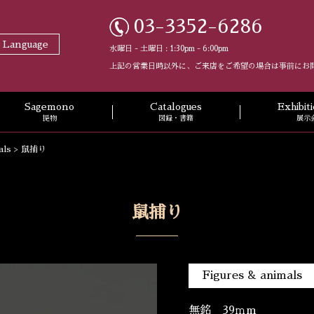
03-3352-6286
t Language
水曜日 - 土曜日 : 1:30pm - 6:00pm
上記の営業日時以外に、ご来店をご希望の場合は事前にお
Sagemono
Catalogues
Exhibi
提物
図録・書籍
展示
als
>
鼠捕り
鼠捕り
Figures & animals
無銘 39ｍm