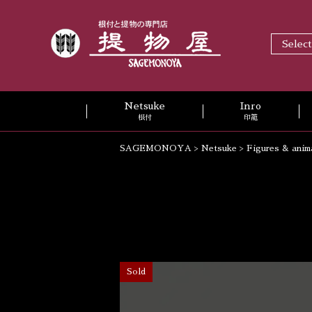
Selec
Netsuke
Inro
根付
印籠
SAGEMONOYA
>
Netsuke
>
Figures & anim
Sold