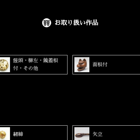
お取り扱い作品
饅頭・柳左・鏡蓋根
面根付
付・その他
緒締
矢立