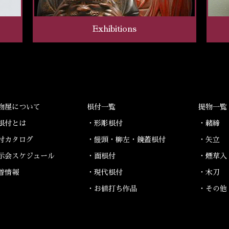
Exhibitions
物屋について
根付一覧
提物一覧
根付とは
・形彫根付
・緒締
付カタログ
・饅頭・柳左・鏡蓋根付
・矢立
示会スケジュール
・面根付
・煙草入
着情報
・現代根付
・木刀
・お値打ち作品
・その他