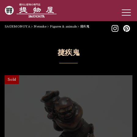
SAGEMONOYA
>
Netsuke
>
Figures & animals
>
捷疾鬼
捷疾鬼
Sold