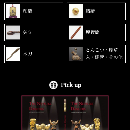
印籠
緒締
矢立
煙管筒
とんこつ・煙草
木刀
入・煙管・その他
Pick up