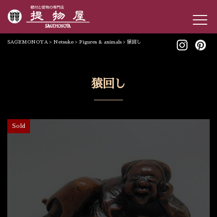
SAGEMONOYA
>
Netsuke
>
Figures & animals
>
猿回し
猿回し
Sold