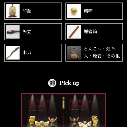
印籠
緒締
矢立
煙管筒
とんこつ・煙草
木刀
入・煙管・その他
Pick up