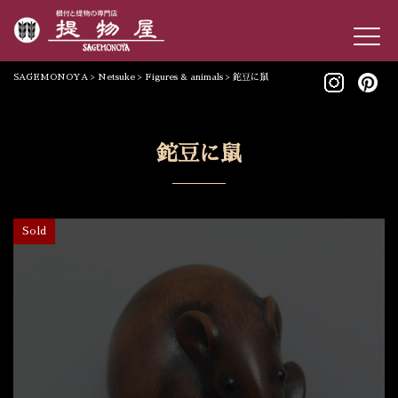
SAGEMONOYA
>
Netsuke
>
Figures & animals
>
鉈豆に鼠
鉈豆に鼠
Sold