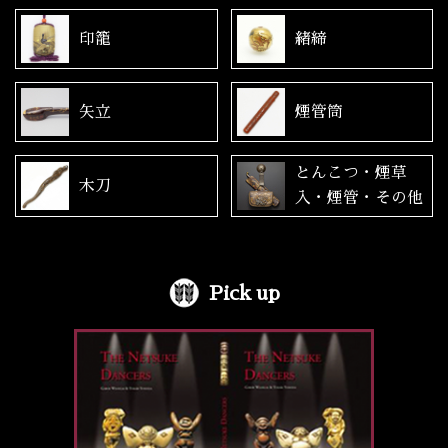
印籠
緒締
矢立
煙管筒
とんこつ・煙草
木刀
入・煙管・その他
Pick up