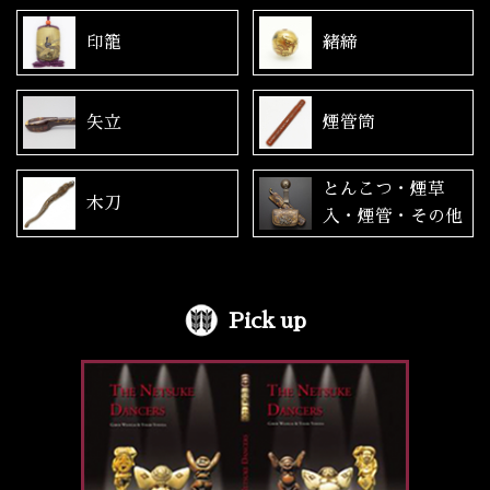
印籠
緒締
矢立
煙管筒
とんこつ・煙草
木刀
入・煙管・その他
Pick up