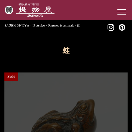
SAGEMONOYA
>
Netsuke
>
Figures & animals
>
蛙
蛙
Sold