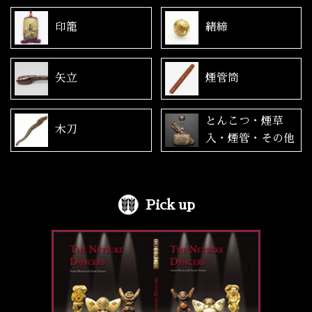
印籠
緒締
矢立
煙管筒
とんこつ・煙草
木刀
入・煙管・その他
Pick up