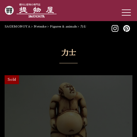
SAGEMONOYA
>
Netsuke
>
Figures & animals
>
力士
力士
Sold