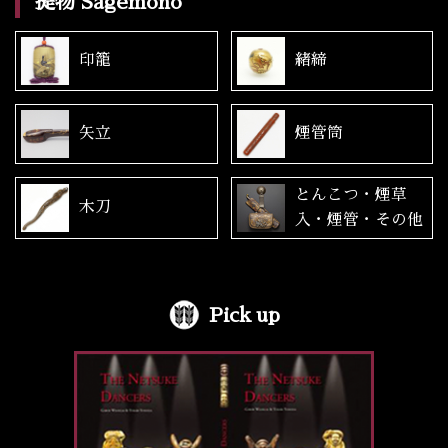
提物 Sagemono
印籠
緒締
矢立
煙管筒
とんこつ・煙草
木刀
入・煙管・その他
Pick up