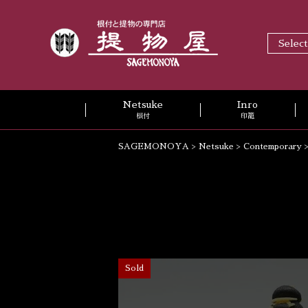
Selec
Netsuke
Inro
根付
印籠
SAGEMONOYA
>
Netsuke
>
Contemporary
Sold