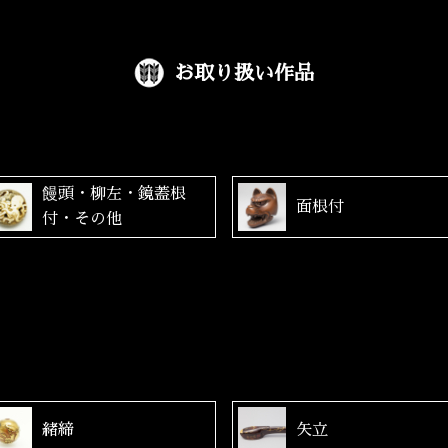
お取り扱い作品
饅頭・柳左・鏡蓋根
面根付
付・その他
緒締
矢立