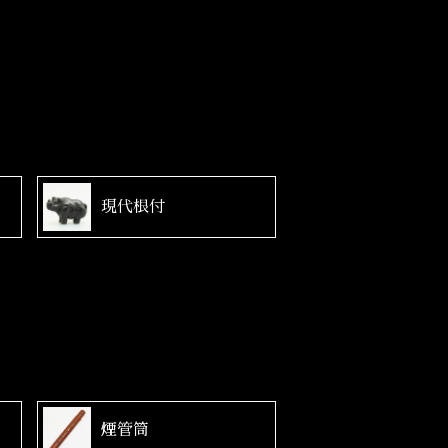
現代根付
煙管筒