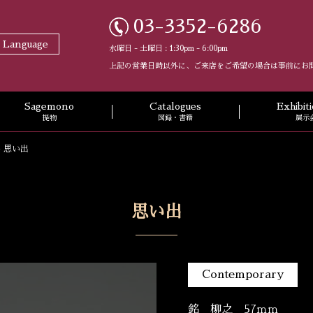
03-3352-6286
t Language
水曜日 - 土曜日 : 1:30pm - 6:00pm
上記の営業日時以外に、ご来店をご希望の場合は事前にお
Sagemono
Catalogues
Exhibi
提物
図録・書籍
展示
>
思い出
思い出
Contemporary
銘 柳之 57ｍｍ