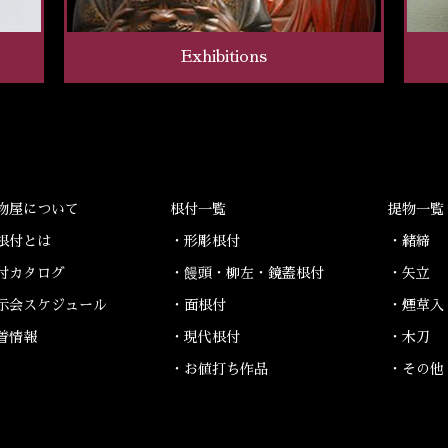
Exhibitions
物屋について
根付一覧
提物一覧
根付とは
・形彫根付
・緒締
付カタログ
・饅頭・柳左・鏡蓋根付
・矢立
示会スケジュール
・面根付
・煙草入
着情報
・現代根付
・木刀
・お値打ち作品
・その他