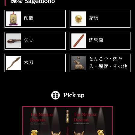
提物 Sagemono
印籠
緒締
矢立
煙管筒
とんこつ・煙草
木刀
入・煙管・その他
Pick up