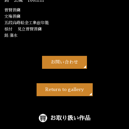
銘 公風 100ｍｍ
普賢菩薩
文殊菩薩
五段高蒔絵金工象嵌印籠
根付 見立普賢菩薩
銘 藻水
お問い合わせ
Return to gallery
お取り扱い作品