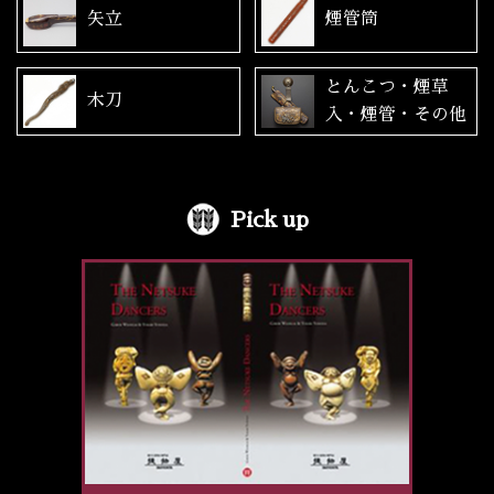
矢立
煙管筒
とんこつ・煙草
木刀
入・煙管・その他
Pick up