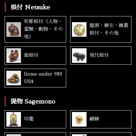
根付 Netsuke
形彫根付（人物・
饅頭・柳左・鏡蓋
霊獣・動物・その
根付・その他
他）
面根付
現代根付
Items under 980
US$
提物 Sagemono
印籠
緒締