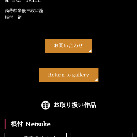
銘 自徳 59ｍｍ
高蒔絵象嵌三段印籠
根付 猪
お問い合わせ
Return to gallery
お取り扱い作品
根付 Netsuke