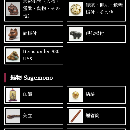
形彫根付（人物・
饅頭・柳左・鏡蓋
霊獣・動物・その
根付・その他
他）
面根付
現代根付
Items under 980
US$
提物 Sagemono
印籠
緒締
矢立
煙管筒