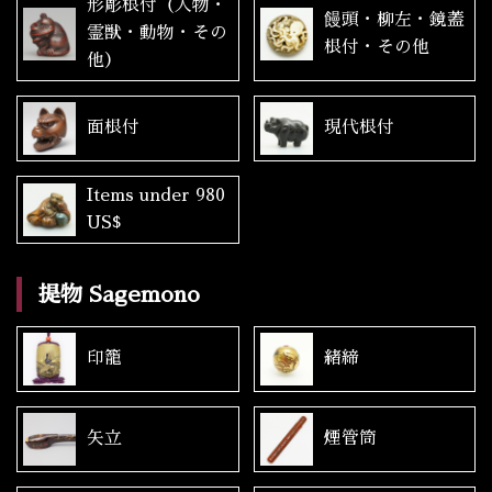
形彫根付（人物・
饅頭・柳左・鏡蓋
霊獣・動物・その
根付・その他
他）
面根付
現代根付
Items under 980
US$
提物 Sagemono
印籠
緒締
矢立
煙管筒