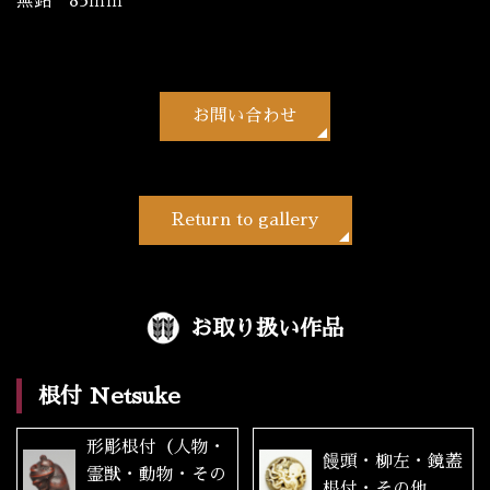
無銘 83ｍｍ
お問い合わせ
Return to gallery
お取り扱い作品
根付 Netsuke
形彫根付（人物・
饅頭・柳左・鏡蓋
霊獣・動物・その
根付・その他