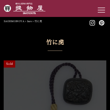
SAGEMONOYA
>
Inro
>
竹に虎
竹に虎
Sold