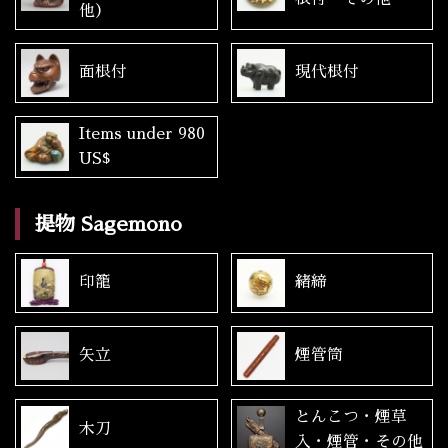
他）
面根付
現代根付
Items under 980
US$
提物 Sagemono
印籠
緒締
矢立
煙管筒
とんこつ・煙草
木刀
入・煙管・その他