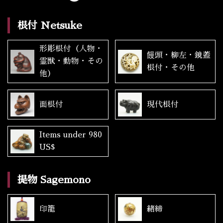
根付 Netsuke
形彫根付（人物・
饅頭・柳左・鏡蓋
霊獣・動物・その
根付・その他
他）
面根付
現代根付
Items under 980
US$
提物 Sagemono
印籠
緒締