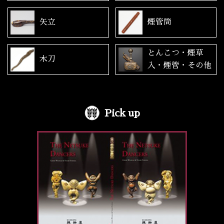
矢立
煙管筒
とんこつ・煙草
木刀
入・煙管・その他
Pick up