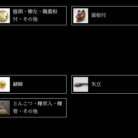
饅頭・柳左・鏡蓋根
面根付
付・その他
緒締
矢立
とんこつ・煙草入・煙
管・その他