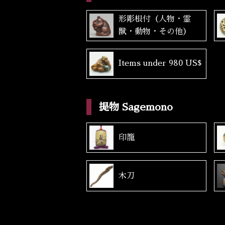
形彫根付（人物・霊
獣・動物・その他）
Items under 980 US$
提物 Sagemono
印籠
木刀