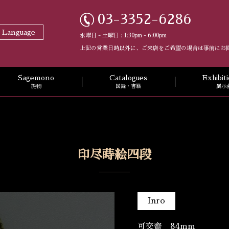
03-3352-6286
t Language
水曜日 - 土曜日 : 1:30pm - 6:00pm
上記の営業日時以外に、ご来店をご希望の場合は事前にお
Sagemono
Catalogues
Exhibi
提物
図録・書籍
展示
印尽蒔絵四段
Inro
可交齋 84mm