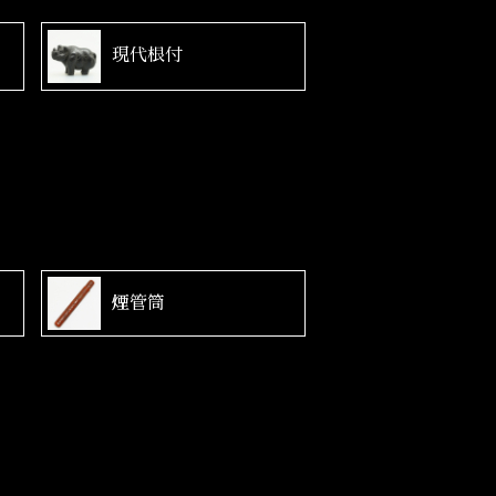
現代根付
煙管筒