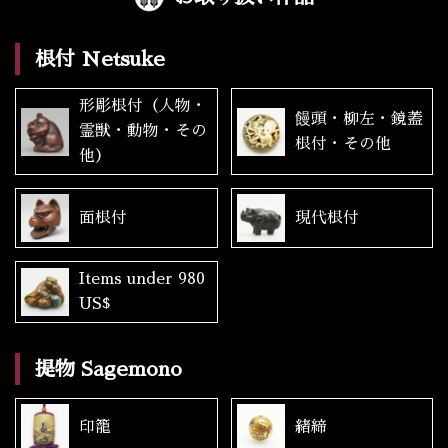
根付 Netsuke
形彫根付（人物・
饅頭・柳左・鏡蓋
霊獣・動物・その
根付・その他
他）
面根付
現代根付
Items under 980
US$
提物 Sagemono
印籠
緒締