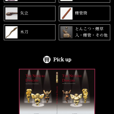
矢立
煙管筒
とんこつ・煙草
木刀
入・煙管・その他
Pick up