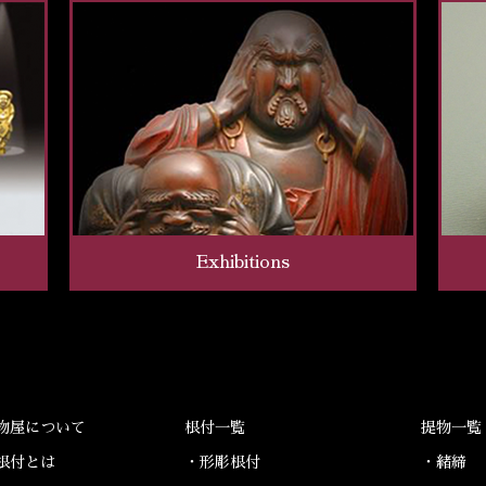
Exhibitions
物屋について
根付一覧
提物一覧
根付とは
・形彫根付
・緒締