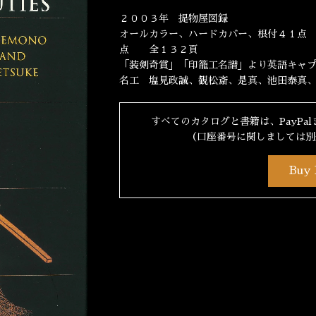
２００３年 提物屋図録
オールカラー、ハードカバー、根付４１点
点 全１３２頁
「装剣奇賞」「印籠工名譜」より英語キャ
名工 塩見政誠、観松斎、是真、池田泰真
すべてのカタログと書籍は、PayPa
（口座番号に関しましては別
Buy