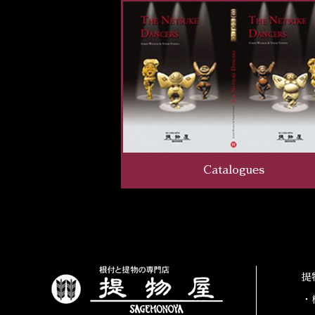
Catalogues
提
・