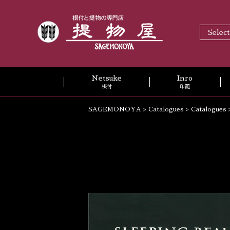
Selec
Netsuke
Inro
根付
印籠
SAGEMONOYA
>
Catalogues
>
Catalogues