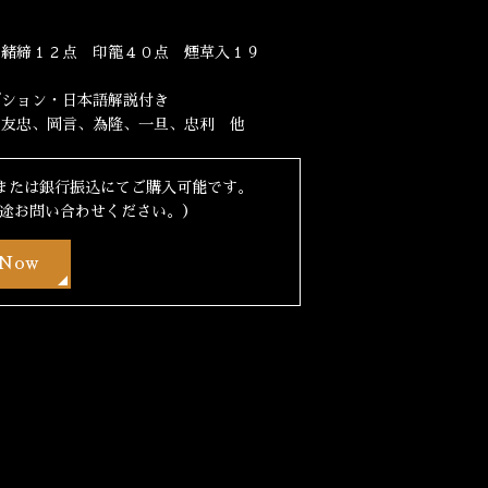
 緒締１２点 印籠４０点 煙草入１９
プション・日本語解説付き
、友忠、岡言、為隆、一旦、忠利 他
lまたは銀行振込にてご購入可能です。
途お問い合わせください。）
 Now