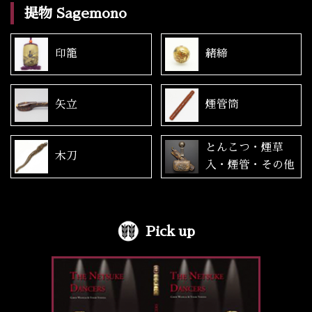
提物 Sagemono
印籠
緒締
矢立
煙管筒
とんこつ・煙草
木刀
入・煙管・その他
Pick up