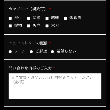
*
カテゴリー（複数可）
根付
印籠
緒締
煙管筒
提物
矢立
木刀
*
ニュースレターの配信
メール
ご郵送
希望しない
*
問い合わせ内容のご入力