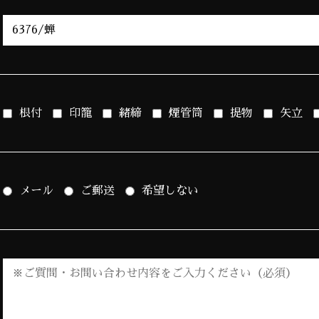
根付
印籠
緒締
煙管筒
提物
矢立
メール
ご郵送
希望しない