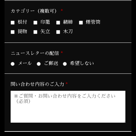
*
カテゴリー（複数可）
根付
印籠
緒締
煙管筒
提物
矢立
木刀
*
ニュースレターの配信
メール
ご郵送
希望しない
*
問い合わせ内容のご入力